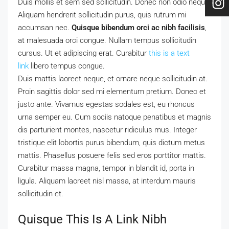
Duis mollis et sem sed sollicitudin. Donec non odio neque.
Aliquam hendrerit sollicitudin purus, quis rutrum mi
accumsan nec.
Quisque bibendum orci ac nibh facilisis
,
at malesuada orci congue. Nullam tempus sollicitudin
cursus. Ut et adipiscing erat. Curabitur
this is a text
link
libero tempus congue.
Duis mattis laoreet neque, et ornare neque sollicitudin at.
Proin sagittis dolor sed mi elementum pretium. Donec et
justo ante. Vivamus egestas sodales est, eu rhoncus
urna semper eu. Cum sociis natoque penatibus et magnis
dis parturient montes, nascetur ridiculus mus. Integer
tristique elit lobortis purus bibendum, quis dictum metus
mattis. Phasellus posuere felis sed eros porttitor mattis.
Curabitur massa magna, tempor in blandit id, porta in
ligula. Aliquam laoreet nisl massa, at interdum mauris
sollicitudin et.
Quisque This Is A Link Nibh