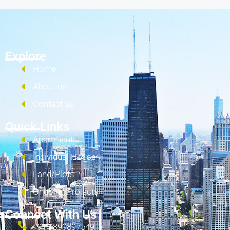
Explore
Home
About us
Contact us
Quick Links
Apartments
Individual House
Land/Plots
Ongoing Projects
Connect With Us
+91 9899897549