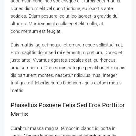
accumsan nunc, nec scelerisque elit turpis eget mauris.
Donec dictum elit vel nunc tristique, eu lobortis ante
sodales. Etiam posuere leo ut leo laoreet, a gravida dui
ultricies. Morbi vehicula nulla eget elit mollis, at
condimentum est feugiat.
Duis mattis laoreet neque, et ornare neque sollicitudin at.
Proin sagittis dolor sed mi elementum pretium. Donec et
justo ante. Vivamus egestas sodales est, eu rhoncus
urna semper eu. Cum sociis natoque penatibus et magnis
dis parturient montes, nascetur ridiculus mus. Integer
tristique elit lobortis purus bibendum, quis dictum metus
mattis.
Phasellus Posuere Felis Sed Eros Porttitor
Mattis
Curabitur massa magna, tempor in blandit id, porta in
ligula. Aliquam laoreet nisl massa, at interdum mauris